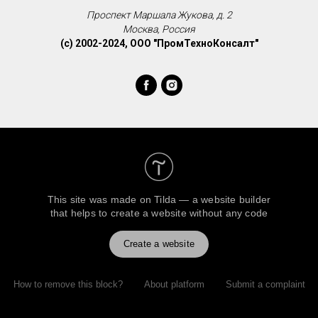
Проспект Маршала Жукова, д. 2
Москва, Россия
(c) 2002-2024, ООО "ПромТехноКонсалт"
This site was made on
Tilda — a website builder
that helps to create a website without any code
Create a website
How to remove this block?
About platform
Submit a complaint